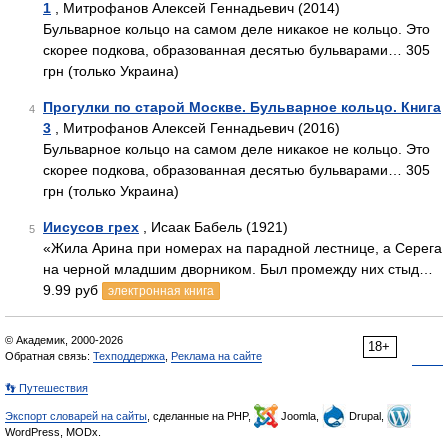
1
, Митрофанов Алексей Геннадьевич (2014)
Бульварное кольцо на самом деле никакое не кольцо. Это
скорее подкова, образованная десятью бульварами… 305
грн (только Украина)
Прогулки по старой Москве. Бульварное кольцо. Книга
4
3
, Митрофанов Алексей Геннадьевич (2016)
Бульварное кольцо на самом деле никакое не кольцо. Это
скорее подкова, образованная десятью бульварами… 305
грн (только Украина)
Иисусов грех
, Исаак Бабель (1921)
5
«Жила Арина при номерах на парадной лестнице, а Серега
на черной младшим дворником. Был промежду них стыд…
9.99 руб
электронная книга
© Академик, 2000-2026
18+
Обратная связь:
Техподдержка
,
Реклама на сайте
👣 Путешествия
Экспорт словарей на сайты
, сделанные на PHP,
Joomla,
Drupal,
WordPress, MODx.